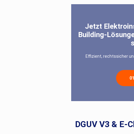
Jetzt Elektroin
Building-Lösunge
s
Effizient, rechtssicher u
0
DGUV V3 & E-Ch