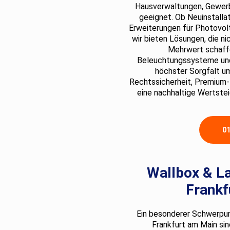
Hausverwaltungen, Gewerb
geeignet. Ob Neuinstalla
Erweiterungen für Photovolt
wir bieten Lösungen, die ni
Mehrwert schaff
Beleuchtungssysteme und 
höchster Sorgfalt um
Rechtssicherheit, Premium-
eine nachhaltige Wertstei
0
Wallbox & La
Frankf
Ein besonderer Schwerpunk
Frankfurt am Main sind