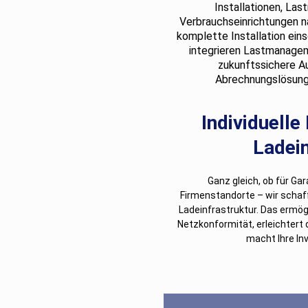
Installationen, La
Verbrauchseinrichtungen 
komplette Installation ein
integrieren Lastmanage
zukunftssichere A
Abrechnungslösun
Individuelle
Ladein
Ganz gleich, ob für Ga
Firmenstandorte – wir schaff
Ladeinfrastruktur. Das ermögl
Netzkonformität, erleichter
macht Ihre Inv