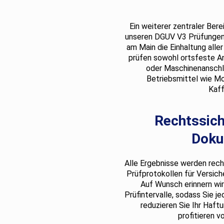
Ein weiterer zentraler Berei
unseren DGUV V3 Prüfungen u
am Main die Einhaltung aller
prüfen sowohl ortsfeste A
oder Maschinenanschlü
Betriebsmittel wie Mo
Kaf
Rechtssich
Doku
Alle Ergebnisse werden recht
Prüfprotokollen für Versich
Auf Wunsch erinnern wir
Prüfintervalle, sodass Sie je
reduzieren Sie Ihr Haft
profitieren v