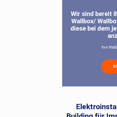
Wir sind bereit 
Wallbox/ Wallbox
diese bei dem je
an
Ihre Wall
0
Elektroinsta
Building für Im