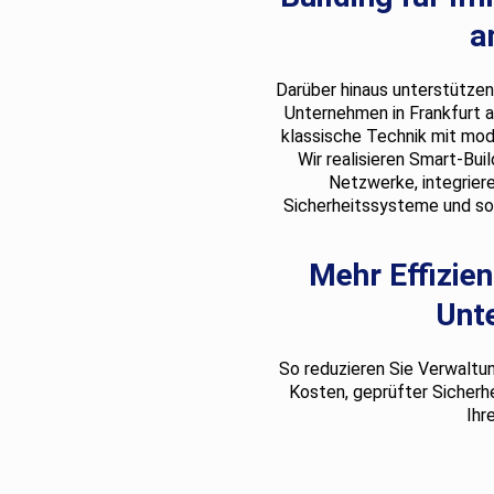
a
Darüber hinaus unterstützen
Unternehmen in Frankfurt a
klassische Technik mit mo
Wir realisieren Smart-Bui
Netzwerke, integriere
Sicherheitssysteme und sor
Mehr Effizien
Unt
So reduzieren Sie Verwaltun
Kosten, geprüfter Sicherhe
Ihr